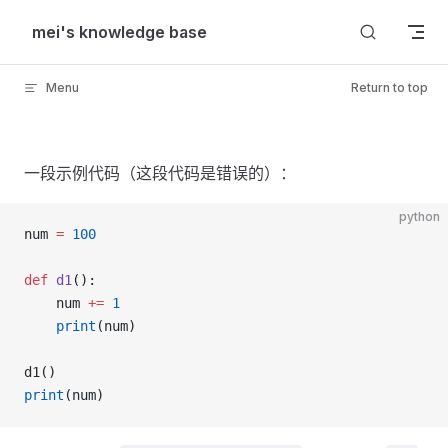
Skip to content
mei's knowledge base
Menu
Return to top
一段示例代码（这段代码是错误的）：
python
num 
=
 100
def
 d1
():
    num 
+=
 1
    print
(num)
d1()
print
(num)